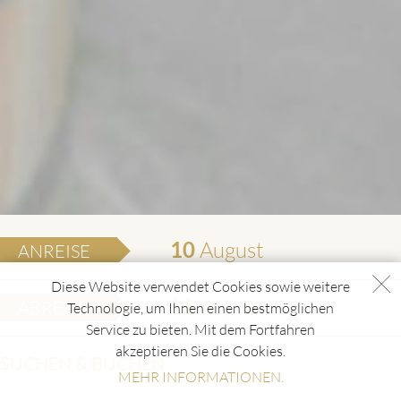
10
August
ANREISE
Diese Website verwendet Cookies sowie weitere
11
August
ABREISE
Technologie, um Ihnen einen bestmöglichen
Service zu bieten. Mit dem Fortfahren
akzeptieren Sie die Cookies.
SUCHEN & BUCHEN
MEHR INFORMATIONEN.