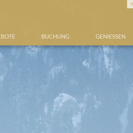
EBOTE
BUCHUNG
GENIESSEN